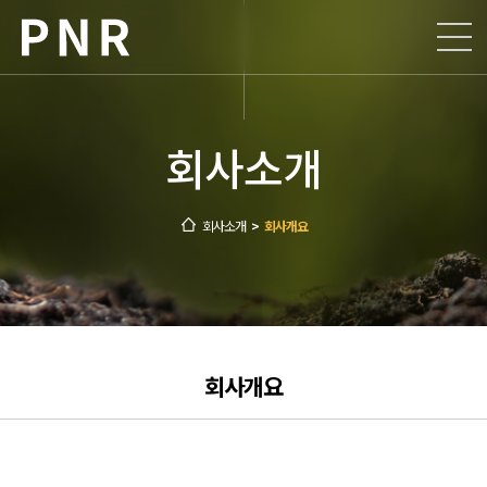
회사소개
사업소개
회사소개
회사개요
ESG
인사말
공장현황
회사소개
>
회사개요
인재채용
비전 및 핵심가치
생산공정
윤리경영
지속가능경영
연혁
제품안내
공정거래
채용절차
구매관리시스템
찾아오시는 길
안전환경
채용공고
지속가능경영
주요 그룹사
안전신문고
회사개요
입사지원
지속가능경영 뉴스
신고 센터
복리후생 제도
지속가능경영 활동